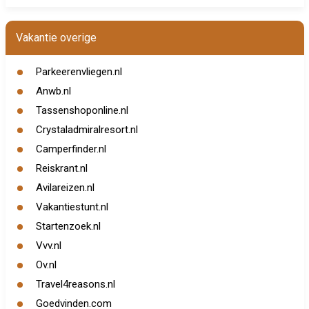
Vakantie overige
Parkeerenvliegen.nl
Anwb.nl
Tassenshoponline.nl
Crystaladmiralresort.nl
Camperfinder.nl
Reiskrant.nl
Avilareizen.nl
Vakantiestunt.nl
Startenzoek.nl
Vvv.nl
Ov.nl
Travel4reasons.nl
Goedvinden.com