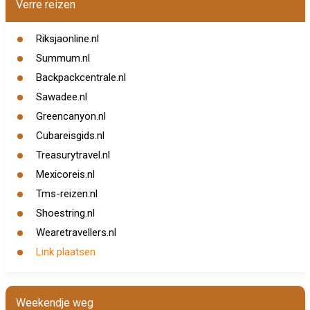
Verre reizen
Riksjaonline.nl
Summum.nl
Backpackcentrale.nl
Sawadee.nl
Greencanyon.nl
Cubareisgids.nl
Treasurytravel.nl
Mexicoreis.nl
Tms-reizen.nl
Shoestring.nl
Wearetravellers.nl
Link plaatsen
Weekendje weg