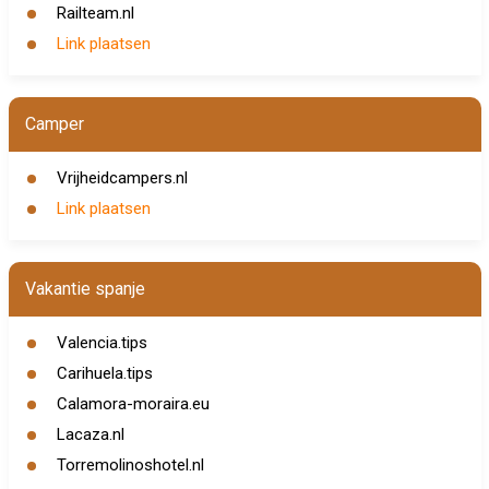
Railteam.nl
Link plaatsen
Camper
Vrijheidcampers.nl
Link plaatsen
Vakantie spanje
Valencia.tips
Carihuela.tips
Calamora-moraira.eu
Lacaza.nl
Torremolinoshotel.nl