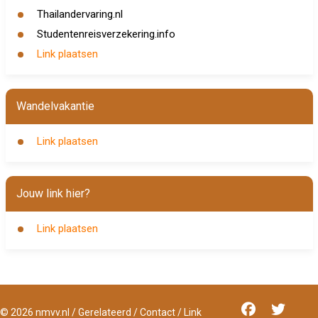
Thailandervaring.nl
Studentenreisverzekering.info
Link plaatsen
Wandelvakantie
Link plaatsen
Jouw link hier?
Link plaatsen
©
2026
nmvv.nl
/
Gerelateerd
/
Contact
/
Link